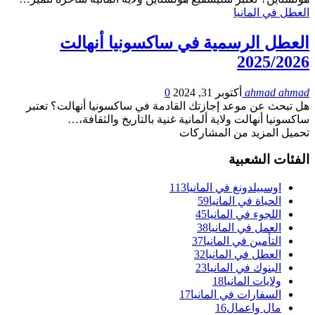
العطل في المانيا
العطل الرسمية في ساكسونيا أنهالت
2025/2026
ahmad ahmad
أكتوبر 31, 2024
0
هل تبحث عن موعد إجازتك القادمة في ساكسونيا أنهالت؟ تعتبر
ساكسونيا أنهالت ولاية ألمانية غنية بالتاريخ والثقافة،…
تحميل المزيد من المشاركات
الفئات الشعبية
اوسبيلدونغ في المانيا
113
الحياة في المانيا
59
اللجوء في المانيا
45
العمل في المانيا
38
التأمين في المانيا
37
العطل في المانيا
32
البنوك في المانيا
23
ولايات المانيا
18
السفارات في المانيا
17
مال واعمال
16