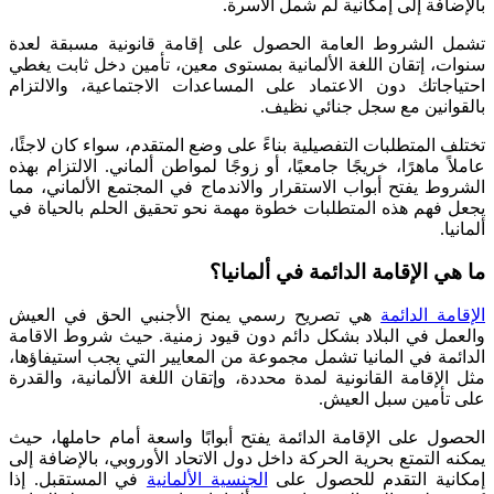
بالإضافة إلى إمكانية لم شمل الأسرة.
تشمل الشروط العامة الحصول على إقامة قانونية مسبقة لعدة
سنوات، إتقان اللغة الألمانية بمستوى معين، تأمين دخل ثابت يغطي
احتياجاتك دون الاعتماد على المساعدات الاجتماعية، والالتزام
بالقوانين مع سجل جنائي نظيف.
تختلف المتطلبات التفصيلية بناءً على وضع المتقدم، سواء كان لاجئًا،
عاملاً ماهرًا، خريجًا جامعيًا، أو زوجًا لمواطن ألماني. الالتزام بهذه
الشروط يفتح أبواب الاستقرار والاندماج في المجتمع الألماني، مما
يجعل فهم هذه المتطلبات خطوة مهمة نحو تحقيق الحلم بالحياة في
ألمانيا.
ما هي الإقامة الدائمة في ألمانيا؟
الإقامة الدائمة
هي تصريح رسمي يمنح الأجنبي الحق في العيش
والعمل في البلاد بشكل دائم دون قيود زمنية. حيث شروط الاقامة
الدائمة في المانيا تشمل مجموعة من المعايير التي يجب استيفاؤها،
مثل الإقامة القانونية لمدة محددة، وإتقان اللغة الألمانية، والقدرة
على تأمين سبل العيش.
الحصول على الإقامة الدائمة يفتح أبوابًا واسعة أمام حاملها، حيث
يمكنه التمتع بحرية الحركة داخل دول الاتحاد الأوروبي، بالإضافة إلى
إمكانية التقدم للحصول على
الجنسية الألمانية
في المستقبل. إذا