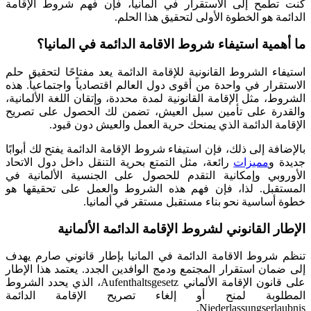
كنت تطمح إلى الاستقرار في ألمانيا، فإن فهم شروط الإقامة
الدائمة هو الخطوة الأولى لتحقيق هذا الحلم.
ما أهمية استيفاء شروط الاقامة الدائمة في المانيا؟
استيفاء الشروط القانونية للإقامة الدائمة يعد مفتاحًا لتحقيق حلم
الاستقرار في واحدة من أقوى دول العالم اقتصادياً واجتماعياً. هذه
الشروط، مثل الإقامة القانونية لمدة محددة، وإتقان اللغة الألمانية،
والقدرة على تأمين سبل العيش، تضمن لك الحصول على تصريح
الإقامة الدائمة الذي يمنحك حرية العمل والعيش دون قيود.
بالإضافة إلى ذلك، فإن استيفاء شروط الإقامة الدائمة يفتح لك أبوابًا
جديدة و
مميزات
رائعة، مثل التمتع بحرية التنقل داخل دول الاتحاد
الأوروبي وإمكانية التقدم للحصول على الجنسية الألمانية في
المستقبل. لذا، فإن فهم هذه الشروط والعمل على تحقيقها هو
خطوة أساسية نحو بناء مستقبل مستقر في ألمانيا.
الإطار القانوني لشروط الإقامة الدائمة الألمانية
تنظم شروط الاقامة الدائمة في المانيا بإطار قانوني صارم يهدف
إلى ضمان استقرار المجتمع ودمج الوافدين الجدد. يعتمد هذا الإطار
على قانون الإقامة الألماني Aufenthaltsgesetz، الذي يحدد الشروط
المطلوبة لمنح أو إلغاء تصريح الإقامة الدائمة
Niederlassungserlaubnis.