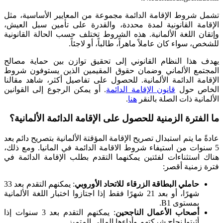
تشمل شروط الإقامة الدائمة مجموعة من المعايير الأساسية، مثل
الإقامة القانونية لمدة محددة، والقدرة على تأمين سبل العيش،
وإتقان اللغة الألمانية. هذه الشروط تختلف حسب الحالة القانونية
للشخص، سواء كان عاملاً ماهراً، طالباً، أو لاجئاً.
يهدف هذا النظام القانوني إلى تحقيق توازن بين حماية مصالح
المجتمع الألماني وضمان حقوق المقيمين الذين يستوفون شروط
الإقامة الدائمة الألمانية. للحصول على تفاصيل أكثر، شاهد مقالنا
الخاص حول
قانون الإقامة الدائمة
. أو يمكن الرجوع إلى القوانين
الألمانية ذات الصلة بالنقر
هنا
.
ما الفترة الزمنية للحصول على الإقامة الدائمة الألمانية؟
عادةً ما يتم استبدال تصريح الإقامة المؤقتة الألمانية بتصريح دائم بعد
5 سنوات من استيفاء شروط الاقامة الدائمة في المانيا. ومع ذلك،
هناك استثناءات لفئتين يمكنهما التقدم بطلب الإقامة الدائمة في
فترة زمنية أقصر:
حاملي البطاقة الزرقاء للاتحاد الأوروبي
: يمكنهم التقدم بعد 33
شهرًا، أو بعد 21 شهرًا فقط إذا اجتازوا اختبار اللغة الألمانية
بمستوى B1.
أصحاب الأعمال الناجحين
: يمكنهم التقدم بعد 3 سنوات إذا
أثبتوا نجاح شركتهم وأداءها المالي المتميز.