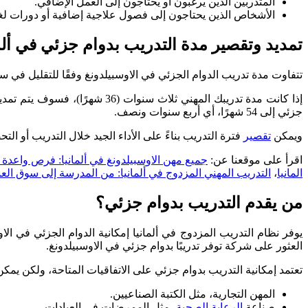
المتدربين الذين يرغبون أو يحتاجون إلى العمل الإضافي.
الأشخاص الذين يحتاجون إلى فصول علاجية إضافية أو دورات لغة 
تمديد وتقصير مدة التدريب بدوام جزئي في ألما
تتفاوت مدة تدريب الدوام الجزئي في الاوسبيلدونغ وفقًا للتقليل في س
جزئي إلى 54 شهرًا، أي أربع سنوات ونصف.
ويمكن
تقصير
فترة التدريب بناءً على الأداء الجيد خلال التدريب أو ا
اقرأ على موقعنا عن:
جميع مهن الاوسبيلدونغ في ألمانيا: فرص واعدة
المانيا
،
التدريب المهني المزدوج في ألمانيا: من المدرسة إلى سوق الع
من يقدم التدريب بدوام جزئي؟
يوفر نظام التدريب المزدوج في ألمانيا إمكانية الدوام الجزئي في الا
العثور على شركة توفر تدريبًا بدوام جزئي في الاوسبيلدونغ.
تعتمد إمكانية التدريب بدوام جزئي على الاتفاقيات المتاحة، ولكن يمك
المهن التجارية، مثل الكتبة الصناعيين.
صناعة
الرعاية الصحية
، مثل الممرضات في العيادات.