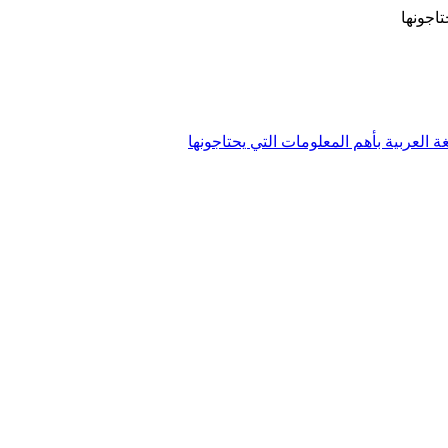
تاجونها