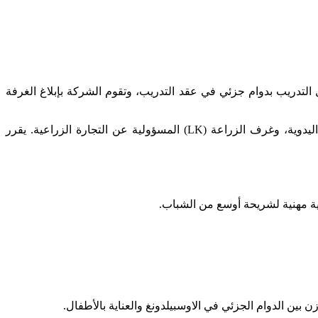
التدريب بدوام جزئي في عقد التدريب، وتقوم الشركة بإبلاغ الغرفة
للمهن التجارية والصناعية، تتولى غرف الصناعة والتجارة (IHK) المسؤولية، بينما تتولى غرف الحرف (HWK) المسؤولية عن الصناعات اليدوية، وغرف الزراعة (LK) المسؤولية عن التجارة الزراعية. يقرر
بية مهنية لشريحة أوسع من الشباب.
بين الدوام الجزئي في الاوسبيلدونغ والعناية بالأطفال.