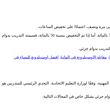
ى إلى مرة ونصف، اعتمادًا على تخفيض الساعات.
إذا كانت مدة تدريبك المهني ثلاث سنوات (36 شهرًا)، فسوف يتم تمديده إلى أربع سنوات (48 شهرًا) إذا تم تخفيض ساعات التدريب بنسبة 75 بالمائة. أما إذا تم التخفيض بنسبة 50 بالمائة، فسيمتد التدريب بدوام
لتدريب بدوام جزئي.
،
مقابلة الاوسبيلدونغ في المانيا
،
افضل اوسبيلدونغ للنساء في
نية، وفقًا لوزارة التعليم الاتحادية. التحدي الرئيسي للمتدربين هو
بدوام جزئي بشكل خاص في المجالات التالية: