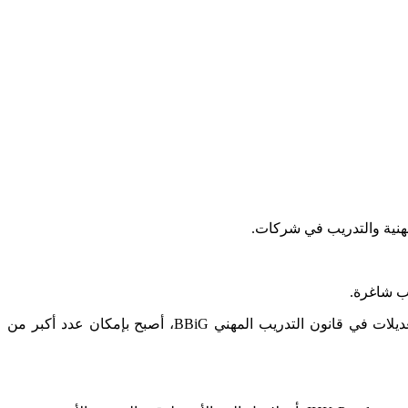
مهنية والتدريب في شركات.
يب شاغرة.
أكثر جاذبية وتمكين المزيد من الشباب من الحصول على فرص تدريبية. بفضل التعديلات في قانون التدريب المهني BBiG، أصبح بإمكان عدد أكبر من