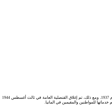
تم افتتاح مكتب التمثيل الدبلوماسي في برلين لأول مرة في 12 سبتمبر 1924، حيث بدأت كقنصلية ثم تطورت لتصبح قنصلية عامة في عام 1937. ومع ذلك، تم إغلاق القنصلية العامة في ثالث أغسطس 1944