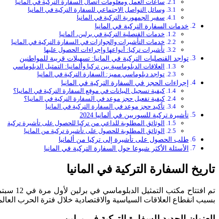
ساعات العمل ومعلومات اتصال السفارة التركية في المانيا
وسائل التواصل الاجتماعي للسفارة التركية في المانيا
سفير الجمهورية التركية في المانيا
خدمات السفارة التركية في المانيا
خدمات القنصلية التركية في برلين، ألمانيا
خدمات التأشيرات والجوازات في السفارة التركية في المانيا
تأشيرات تركيا: أنواعها وإجراءات الحصول عليها
تواجد القنصليات التركية في المانيا: تسهيلات قريبة للمواطنين
العلاقات الدبلوماسية بين تركيا وألمانيا: التمثيل الدبلوماسي
تواجد دبلوماسي مميز: السفارة التركية في المانيا
إجراءات الحجز في السفارة التركية في المانيا
كيفية تسجيل البيانات في موقع السفارة التركية في المانيا؟
كيفية تفعيل حجز موعد في السفارة التركية في المانيا؟
تأكيد حجز موعد في السفارة التركية في المانيا
تأشيرة تركية للسوريين في ألمانيا 2024
الوثائق المطلوبة للداعي من تركيا للحصول على تأشيرة تركية
الوثائق المطلوبة للحصول على تأشيرة تركية من المانيا
طلب الحصول على تأشيرة إلى تركيا من ألمانيا
الأسئلة الأكثر شيوعا حول السفارة التركية في المانيا
تاريخ السفارة التركية في المانيا
بسبب انقطاع العلاقات السياسية والاقتصادية خلال فترة الحرب العالمية الثانية. لكنها أُعيدَ فتحها في 20 أكتوبر 1953، لتعود بذل
العنوان الجديد للسفارة التركية في برلين