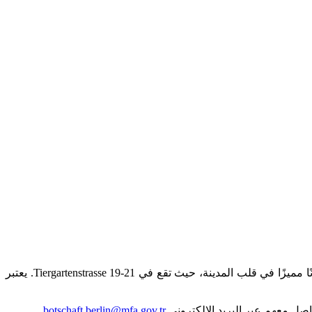
يقع العنوان الجديد للسفارة التركية في برلين في: Tiergartenstrasse 19-21, 10785 برلين، ألمانيا. حيث تمتلك السفارة التركية في برلين عنوانًا مميزًا في قلب المدينة، حيث تقع في Tiergartenstrasse 19-21. يعتبر
واصل معهم عبر البريد الإلكتروني
botschaft.berlin@mfa.gov.tr
.