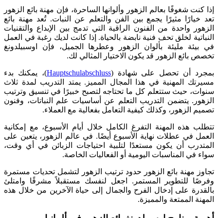
إذا كنت شغوفًا بعالم الزهور وألوانها الساحرة، فإن مهنة بائع الزهور
تعد خيارًا مثيرًا يجمع بين الفن والتعلم عن النبات. تُعد مهنة بائع
الزهور واحدة من الفنون الراقية التي تدمج بين الإبداع والتقنيات
النباتية لخلق تحف فنية نابضة بالحياة. إذا كانت لديك رغبة في العمل
في بيئة مليئة بألوان الزهور وعطرها الجميل، فإن اوسبيلدونغ
تخصص بائع الزهور قد يكون الاختيار المثالي لك.
بمجرد أن تحصل على شهادة (
Hauptschulabschluss
)، يمكنك بدء
مسيرتك المهنية في هذا المجال المميز. يمتد التدريب لمدة ثلاث
سنوات، حيث ستتعلم كل ما تحتاجه لتصبح خبيرًا في تنسيق وترتيب
الزهور. يتضمن التدريب التعلم عن أساسيات علم النباتات، وفنون
تصميم الزهور، وكذلك كيفية التعامل بفعالية مع العملاء.
تتطلب هذه المهنة التفرغ الكامل خلال أيام الأسبوع، مع إمكانية
العمل في عطلات نهاية الأسبوع أيضًا. في عالم الزهور، يتعين على
المتدرب أن يكون مستعدًا لتلبية احتياجات الزبائن في أي وقت،
سواء في المناسبات اليومية أو الفعاليات الخاصة.
تجاوز مهنة بائع الزهور حدود ترتيب الزهور لتشمل تحديات مستمرة
وفرصًا للتطوير المستمر. اجعل لنفسك مستقبلاً مشرقًا وامتلئ
بالقدرة على إدخال الفرح والجمال إلى حياة الآخرين من خلال هذه
المهنة الممتعة والمميزة.