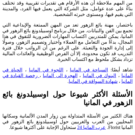
من المهم ملاحظة أن هذه الأرقام هي تقديرات تقريبية وقد تختلف
بناءً على عدة عوامل، مثل الشركة التي يعمل فيها الفرد، والمدينة
التي يقيم فيها، ومستوى خبرته الشخصية.
باختصار، مهنة بائع الزهور تعد من المهن الممتعة والإبداعية التي
تجمع بين الفن والنباتات. من خلال برنامج اوسبيلدونغ بائع الزهور في
المانيا، يمكن للمتدربين اكتساب المهارات الضرورية للتفوق في هذا
المجال، بدءًا من التعامل مع العملاء واختيار وتصميم الزهور، وصولًا
إلى إدارة الجودة والتعبئة. على الرغم من أن الرواتب خلال فترة
التدريب قد تكون محدودة، إلا أن الفرص الوظيفية والعائدات المالية
تزداد بشكل ملحوظ مع اكتساب الخبرة.
شاهد أيضًا:
السياحة في المانيا
،
اللجوء في المانيا
،
الحياة في
المانيا
،
البنوك في المانيا
،
الهجرة الى المانيا
،
رخصة القيادة في
المانيا
،
شهادة السواقة في المانيا
.
الأسئلة الأكثر شيوعا حول اوسبيلدونغ بائع
الزهور في المانيا
هناك الكثير من الأسئلة المتداولة بين زوار المدن الألمانية وسكانها
المحليين من العرب والغربيين حول اوسبيلدونغ بائع الزهور في
المانيا Florist.
عرب المانيا 24
ستحاول الإجابة على أكثرها شيوعا.