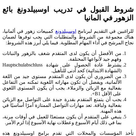
شروط القبول في تدريب اوسبيلدونغ بائع
الزهور في المانيا
للراغبين في التقديم لبرنامج
اوسبيلدونغ
كمبيعات زهور في ألمانيا،
هناك مجموعة من الشروط والمتطلبات التي يجب توفرها لضمان
نجاح المرشح في أداء المهام المطلوبة. فيما يلي أبرز هذه الشروط:
من الأفضل أن يكون لدى المتقدم شغف بالزهور والنباتات
وفهم جيد لأنواعها المختلفة.
يشترط عادة الحصول على شهادة Hauptschulabschluss
(الشهادة الابتدائية) كحد أدنى للتأهيل.
من الضروري أن يكون لدى المتقدم مستوى جيد من اللغة
الألمانية، ويفضل أن تكون مهاراته اللغوية تمكنه من التفاعل
بفعالية مع الزبائن والزملاء. يجب أن يكون المستوى اللغوي
على الأقل B1+.
يجب أن يتمتع المتقدم بقدرة جيدة على التواصل مع الزبائن
بفعالية ولباقة. تعد مهارات التواصل الممتازة أمرًا أساسيًا في
هذه المهنة.
ينبغي على المتقدم أن يكون مستعدًا للعمل في أوقات مرنة،
بما في ذلك أيام الأسبوع وعطلات نهاية الأسبوع إذا لزم الأمر.
تأخذ المؤسسات والمحلات التي تقدم برامج اوسبيلدونغ هذه