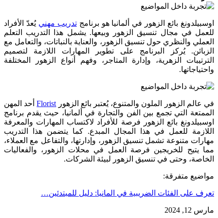
اوسبيلدونغ بائع الزهور في ألمانيا هو برنامج
تدريب مهني
يُعدّ الأفراد
للعمل في مجال تنسيق الزهور وبيعها. يشمل هذا التدريب التعلم
العملي والنظري حول تنسيق الزهور، والعناية بالنباتات، والتعامل مع
الزبائن. يُركز البرنامج على تطوير المهارات اللازمة لتصميم
الترتيبات الزهرية، وإدارة المتاجر، وفهم أنواع الزهور المختلفة
واحتياجاتها.
في عالم الزهور الملون والمتنوع، يُعتبر بائع الزهور
Florist
أحد المهن
الممتعة التي تجمع بين الفن والتجارة في ألمانيا، حيث يقدم برنامج
اوسبيلدونغ بائع الزهور فرصة للأفراد لاكتساب المهارات والمعرفة
اللازمة للعمل في هذا المجال المبدع. كما يتضمن هذا التدريب
مهارات متنوعة تشمل تنسيق الزهور، وإدارتها، والتفاعل مع العملاء،
مما يتيح للخريجين فرصة العمل في محلات الزهور، والفعاليات
الخاصة، وحتى في تنسيق الزهور لبيئة الشركات.
مواضيع متفرقة:
تعرف على الفئات الضريبية في المانيا: دليل للمبتدئين…
مارس 12, 2024