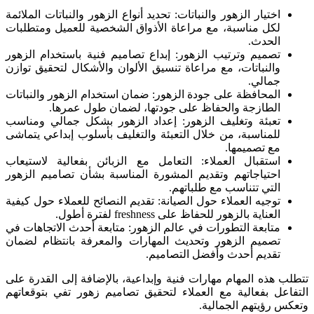
اختيار الزهور والنباتات: تحديد أنواع الزهور والنباتات الملائمة
لكل مناسبة، مع مراعاة الأذواق الشخصية للعميل ومتطلبات
الحدث.
تصميم وترتيب الزهور: إبداع تصاميم فنية باستخدام الزهور
والنباتات، مع مراعاة تنسيق الألوان والأشكال لتحقيق توازن
جمالي.
المحافظة على جودة الزهور: ضمان استخدام الزهور والنباتات
الطازجة والحفاظ على جودتها، لضمان طول عمرها.
تعبئة وتغليف الزهور: إعداد الزهور بشكل جمالي ومناسب
للمناسبة، من خلال التعبئة والتغليف بأسلوب إبداعي يتماشى
مع تصميمها.
استقبال العملاء: التعامل مع الزبائن بفعالية لاستيعاب
احتياجاتهم وتقديم المشورة المناسبة بشأن تصاميم الزهور
التي تتناسب مع طلباتهم.
توجيه العملاء حول الصيانة: تقديم النصائح للعملاء حول كيفية
العناية بالزهور للحفاظ على freshness لفترة أطول.
متابعة التطورات في عالم الزهور: متابعة أحدث الاتجاهات في
تصميم الزهور وتحديث المهارات والمعرفة بانتظام لضمان
تقديم أحدث وأفضل التصاميم.
تتطلب هذه المهام مهارات فنية وإبداعية، بالإضافة إلى القدرة على
التفاعل بفعالية مع العملاء لتحقيق تصاميم زهور تفي بتوقعاتهم
وتعكس رؤيتهم الجمالية.