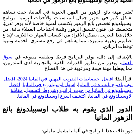
أهمية برنامج اوسبيلدونغ بائع الزهور في ألمانيا
تُعتبر مهنة بائع الزهور من المهن الحيوية في ألمانيا، حيث تساهم
بشكل كبير في تعزيز جمال المناسبات والأحداث اليومية. برنامج
اوسبيلدونغ تخصص بائع الزهور يكتسب أهمية خاصة لأنه يوفر تدريبًا
متخصصًا في فنون تنسيق الزهور وتلبية احتياجات العملاء بدقة. من
خلال هذا التدريب، يتمكن الأفراد من اكتساب المهارات اللازمة لإبداع
تصاميم زهرية متميزة، مما يساهم في رفع مستوى الخدمة وتلبية
توقعات الزبائن.
بالإضافة إلى ذلك، يوفر البرنامج فرصًا وظيفية متنوعة في
سوق
العمل
، ويعزز من تطوير القدرات الفنية والتجارية لدى المتدربين،
مما يجعلها مهنة قيمة ومرغوبة في هذا القطاع.
اقرأ أيضًا:
افضل اختصاصات التدريب المهني في المانيا 2024
،
افضل
اوسبيلدونغ للنساء في المانيا
،
اسهل اوسبيلدونغ في المانيا
،
افضل
اوسبيلدونغ في المانيا من حيث الراتب وشروط التسجيل
.
مقابلة
الاوسبيلدونغ في المانيا
،
اكتشف اسرع اوسبيلدونغ في المانيا
.
الدور الذي يقوم به طلاب اوسبيلدونغ بائع
الزهور المانيا
دور طلاب هذا البرنامج في ألمانيا يشمل ما يلي: