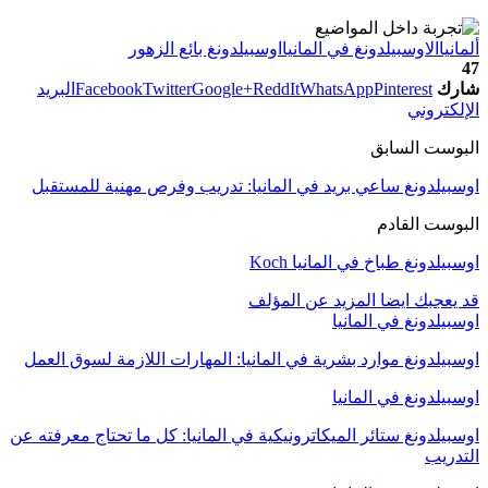
ألمانيا
الاوسبيلدونغ في المانيا
اوسبيلدونغ بائع الزهور
47
شارك
Pinterest
WhatsApp
ReddIt
Google+
Twitter
Facebook
البريد
الإلكتروني
البوست السابق
اوسبيلدونغ ساعي بريد في المانيا: تدريب وفرص مهنية للمستقبل
البوست القادم
اوسبيلدونغ طباخ في المانيا Koch
قد يعجبك ايضا
المزيد عن المؤلف
اوسبيلدونغ في المانيا
اوسبيلدونغ موارد بشرية في المانيا: المهارات اللازمة لسوق العمل
اوسبيلدونغ في المانيا
اوسبيلدونغ ستائر الميكاترونيكية في المانيا: كل ما تحتاج معرفته عن
التدريب