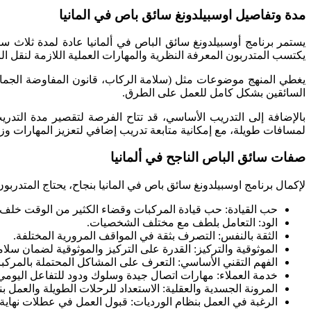
مدة وتفاصيل اوسبيلدونغ سائق باص في المانيا
يكتسب المتدربون المعرفة النظرية والمهارات العملية اللازمة لنقل ا
يغطي المنهج موضوعات مثل (سلامة الركاب، قانون المفاوضة الجماعية، 
السائقين بشكل كامل للعمل على الطرق.
بالإضافة إلى التدريب الأساسي، قد تتاح الفرصة لتقصير مدة التدريب
لمسافات طويلة، مع إمكانية متابعة تدريب إضافي لتعزيز المهارات وزي
صفات سائق الباص الناجح في ألمانيا
لإكمال برنامج اوسبيلدونغ سائق باص في المانيا بنجاح، يحتاج المتدرب
حب القيادة: حب قيادة المركبات وقضاء الكثير من الوقت خلف ع
الود: التعامل بلطف مع مختلف الشخصيات.
الثقة بالنفس: التصرف بثقة في المواقف المرورية المختلفة.
الموثوقية والتركيز: القدرة على التركيز والموثوقية لضمان سلام
الفهم التقني الأساسي: التعرف على المشاكل المحتملة بالمرك
خدمة العملاء: مهارات اتصال جيدة وسلوك ودود للتفاعل اليومي
المرونة الجسدية والعقلية: الاستعداد للرحلات الطويلة والعمل بن
الرغبة في العمل بنظام الورديات: قبول العمل في عطلات نهاية