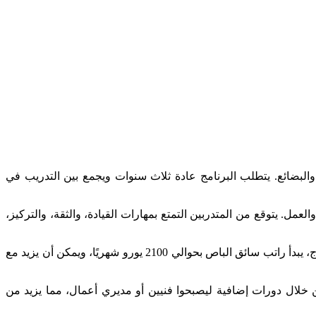
البضائع. يتطلب البرنامج عادة ثلاث سنوات ويجمع بين التدريب في
العمل. يتوقع من المتدربين التمتع بمهارات القيادة، والثقة، والتركيز،
يختلف راتب المتدرب حسب الولاية والشركة، ويبدأ من 840 يورو شهريًا في السنة الأولى وقد يصل إلى 940 يورو في السنة الثالثة. بعد التخرج، يبدأ راتب سائق الباص بحوالي 2100 يورو شهريًا، ويمكن أن يزيد مع
 خلال دورات إضافية ليصبحوا فنيين أو مديري أعمال، مما يزيد من