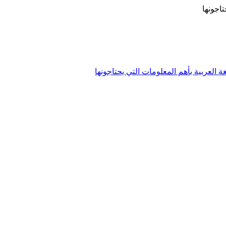
تاجونها