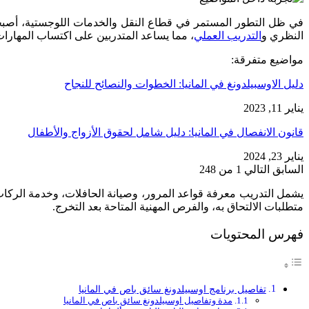
في ظل التطور المستمر في قطاع النقل والخدمات اللوجستية، أصبحت مه
النظري و
التدريب العملي
، مما يساعد المتدربين على اكتساب المهارات 
مواضيع متفرقة:
دليل الاوسبيلدونغ في المانيا: الخطوات والنصائح للنجاح
يناير 11, 2023
قانون الانفصال في المانيا: دليل شامل لحقوق الأزواج والأطفال
يناير 23, 2024
السابق
التالي
1 من 248
يشمل التدريب معرفة قواعد المرور، وصيانة الحافلات، وخدمة الركاب،
متطلبات الالتحاق به، والفرص المهنية المتاحة بعد التخرج.
فهرس المحتويات
تفاصيل برنامج اوسبيلدونغ سائق باص في المانيا
مدة وتفاصيل اوسبيلدونغ سائق باص في المانيا