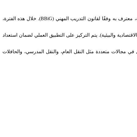
يستمر برنامج أوسبيلدونغ سائق الباص في ألمانيا عادة لمدة ثلاث سنوات، ويتضمن تدريباً مزدوجاً في كل من الشركات والمدارس المهنية، معترف به وفقًا لقانون التدريب المهني (BBiG). خلال هذه الفترة،
قتصادية والبيئية). يتم التركيز على التطبيق العملي لضمان استعداد
مل في مجالات متعددة مثل النقل العام، والنقل المدرسي، والحافلات