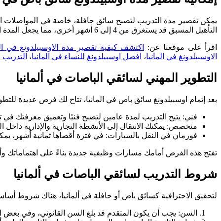
التأهيل المسبق قد يستغرق من 4 إلى 6 أشهر أخرى، مما يجعل المدة الإجمالية لا تقل عن عام واحد لاكتساب المهارات والمعرفة اللازمة.
اقرأ على موقعنا عن:
اكتشف كيفية تقصير مدة الاوسبيلدونغ في الم
الاوسبيلدونغ في المانيا
،
افضل اوسبيلدونغ للنساء في المانيا
،
التدريب 
التطوير المهني لسائقي الباصات في ألمانيا
بعد إتمام اوسبيلدونغ سائق باص في المانيا، تتاح لك فرص عديدة للتطو
فني: يتيح التدريب لمدة عامين لتصبح فنيًا وتعميق معرفتك في ت
متخصص: يمكنك الانتقال إلى الأنشطة التجارية والإدارية داخل الش
فورمان في النقل بالسيارات: في فترة أقصاها ثمانية أشهر، يم
تفتح هذه الفرص أمامك مسارات وظيفية جديدة بناءً على اهتماماتك و
شروط التدريب لسائقي الباصات في ألمانيا
لتحقيق الاحترافية كسائق باص أو حافلة في ألمانيا، هناك شروط أساسي
السن: يجب أن يكون المتقدم قد بلغ السن القانوني، وفي بعض الحالات ي