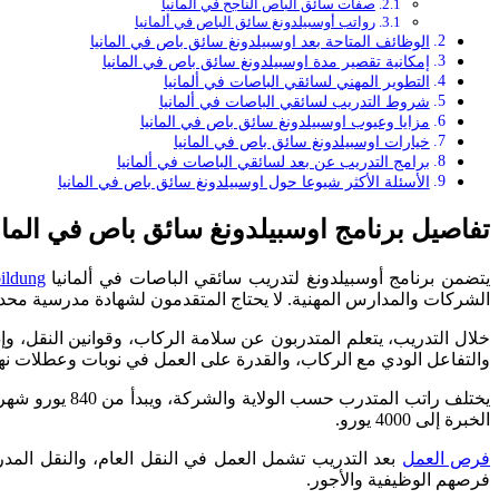
صفات سائق الباص الناجح في ألمانيا
رواتب أوسبيلدونغ سائق الباص في ألمانيا
الوظائف المتاحة بعد اوسبيلدونغ سائق باص في المانيا
إمكانية تقصير مدة اوسبيلدونغ سائق باص في المانيا
التطوير المهني لسائقي الباصات في ألمانيا
شروط التدريب لسائقي الباصات في ألمانيا
مزايا وعيوب اوسبيلدونغ سائق باص في المانيا
خيارات اوسبيلدونغ سائق باص في المانيا
برامج التدريب عن بعد لسائقي الباصات في ألمانيا
الأسئلة الأكثر شيوعا حول اوسبيلدونغ سائق باص في المانيا
تفاصيل برنامج اوسبيلدونغ سائق باص في الماني
يتضمن برنامج أوسبيلدونغ لتدريب سائقي الباصات في ألمانيا
ildung
الشركات والمدارس المهنية. لا يحتاج المتقدمون لشهادة مدرسية محددة، لكن معظ
خلال التدريب، يتعلم المتدربون عن سلامة الركاب، وقوانين النقل، وإدارة
والتفاعل الودي مع الركاب، والقدرة على العمل في نوبات وعطلات نها
الخبرة إلى 4000 يورو.
فرص العمل
بعد التدريب تشمل العمل في النقل العام، والنقل المد
فرصهم الوظيفية والأجور.