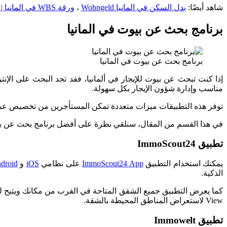
شاهد أيضًا:
بدل السكن في المانيا Wohngeld
،
ورقة WBS في المانيا | شهادة استحقاق السكن الحكومي المدعوم
برنامج بحث عن بيوت في المانيا
برنامج بحث عن بيوت في المانيا
إذا كنت تبحث عن بيوت للإيجار في ألمانيا، فقد تجد البحث على الإن
مناسب وإدارة شؤون الإيجار بكل سهولة.
توفر هذه التطبيقات ميزات متعددة تمكن المستأجرين من تخصيص عمليا
في هذا القسم من المقال، سنلقي نظرة على أفضل برنامج بحث عن بيو
تطبيق ImmoScout24
يمكنك استخدام التطبيق
ImmoScout24 App
على نظامي
iOS
و
droid
الذكية.
كما يعرض التطبيق جميع الشقق المتاحة في القرب من مكانك ويتيح ل
View لاستعراض المناطق المحيطة بالشقة.
تطبيق Immowelt