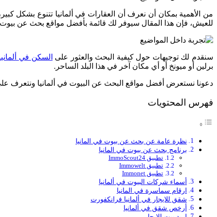
من الأهمية بمكان أن نعرف أن العقارات في ألمانيا تتنوع بشكل كبير، 
للعيش، فإن هذا المقال سيوفر لك قائمة بأفضل مواقع بحث عن بيوت ف
سنقدم لك توجيهات حول كيفية البحث والعثور على
السكن في ألمانيا
برلين أو ميونخ أو أي مكان آخر في هذا البلد الساحر.
دعونا نستعرض أفضل مواقع البحث عن البيوت في ألمانيا ونتعرف على 
فهرس المحتويات
نظرة عامة عن بحث عن بيوت في المانيا
برنامج بحث عن بيوت في المانيا
تطبيق ImmoScout24
تطبيق Immowelt
تطبيق Immonet
أسماء شركات البيوت في ألمانيا
ارقام سماسرة في المانيا
شقق للايجار في ألمانيا فرانكفورت
أرخص شقق في ألمانيا
اريد بيت للايجار