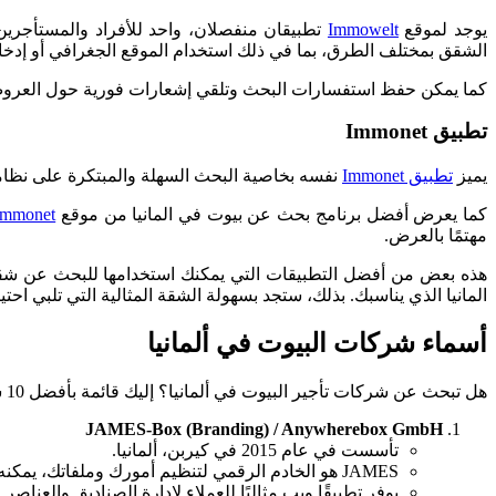
يوجد لموقع
Immowelt
تطبيقان منفصلان، واحد للأفراد والمستأجرين
الشقق بمختلف الطرق، بما في ذلك استخدام الموقع الجغرافي أو إدخا
كما يمكن حفظ استفسارات البحث وتلقي إشعارات فورية حول العروض
تطبيق Immonet
يميز
تطبيق Immonet
نفسه بخاصية البحث السهلة والمبتكرة على نظ
كما يعرض أفضل برنامج بحث عن بيوت في المانيا من موقع
Immonet
مهتمًا بالعرض.
هذه بعض من أفضل التطبيقات التي يمكنك استخدامها للبحث عن شقق 
المانيا الذي يناسبك. بذلك، ستجد بسهولة الشقة المثالية التي تلبي احت
أسماء شركات البيوت في ألمانيا
هل تبحث عن شركات تأجير البيوت في ألمانيا؟ إليك قائمة بأفضل 10 شركات وشركات ناشئة تعمل في مجال تأجير العقارات لمساعدتك في عملية بحث عن بيوت في المانيا:
JAMES-Box (Branding) / Anywherebox GmbH
تأسست في عام 2015 في كيربن، ألمانيا.
JAMES هو الخادم الرقمي لتنظيم أمورك وملفاتك، يمكنه تخزين الصناديق وإرسالها إلى أي مكان في ألمانيا.
يوفر تطبيقًا ويب مثاليًا للعملاء لإدارة الصناديق والعنا