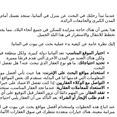
عندما تبدأ رحلتك في البحث عن منزل في ألمانيا، ستجد نفسك أمام س
المدن الكبرى والجامعات الرائدة.
هذا يعني أن هناك حاجة متزايدة للسكن في جميع أنحاء البلاد، مما ي
تخطط للانتقال والاستقرار في هذا البلد الجميل.
إليك نظرة عامة عن كيفية بدء عملية بحث عن بيوت في المانيا:
اختيار الموقع المناسب
: تعد ألمانيا دولة كبيرة، ولكل منطقة
ولكن هناك العديد من المدن الأخرى التي تقدم فرصًا مميزة.
تحديد احتياجاتك
: ما هو نوع العقار الذي تبحث عنه؟ هل تفض
البحث.
استخدام مواقع البحث على الإنترنت
: هنا حيث تأتي أفضل موا
المعلومات التي قدمتها لنا في البداية، سنقدم لك بعض المواقع 
التواصل مع الوكلاء العقاريين
: إذا كنت تفضل الاعتماد على خبر
الاستعداد للمعاملات العقارية
: عندما تجد العقار المناسب، ستحتاج
تفقد العقار
: من المهم دائمًا أن تزور العقار قبل التوقيع على أ
قدم طلب الإيجار أو الشراء
: بعد التأكد من أن العقار يلبي احتيا
عند اتباع هذه الخطوات واستخدام أفضل مواقع بحث عن بيوت في الم
ميزانية معينة، هناك خيارات متعددة تنتظرك في سوق العقارات الألمان