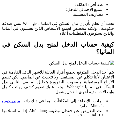
عدد أفراد العائلة؛
المبلغ الإجمالي للدخل؛
مصاريف المعيشة.
يجب أن تعلم بأن إن بدل السكن في المانيا Wohngeld ليس صدقة
حكومية ، ولكنه مخصص لجميع الأشخاص الذين يعيشون في ألمانيا
والذين يستوفون المتطلبات أعلاه.
كيفية حساب الدخل لمنح بدل السكن في
المانيا؟
يتم أخذ الدخل المتوقع لجميع أفراد العائلة للأشهر الـ 12 القادمة في
الاعتبار. لأننا نتكلم عن المستقبل ولا نتحدث عن الماضي. لكن تقييم
الأرباح المستقبلية مصحوب بالضرورة بتحليل الماضي. لتلقي بدل
السكن في ألمانيا Wohngeld ، يجب عليك تقديم كشف رواتب كامل
وإيصالات نقدية أخرى. الدخل يشمل:
الراتب بالإضافة إلى المكافآت ، بما في ذلك راتب
ميني جوب
Minijob العام؛
ثلث التعويض عن فقدان وظيفة Abfindung إذا تم استلامها
قبل أقل من 3 سنوات؛