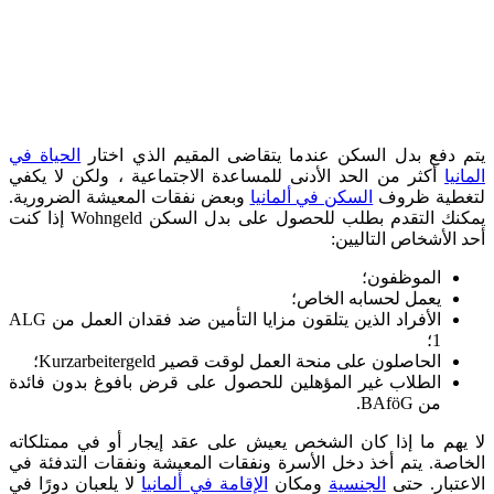
يتم دفع بدل السكن عندما يتقاضى المقيم الذي اختار
الحياة في
المانيا
أكثر من الحد الأدنى للمساعدة الاجتماعية ، ولكن لا يكفي
لتغطية ظروف
السكن في ألمانيا
وبعض نفقات المعيشة الضرورية.
يمكنك التقدم بطلب للحصول على بدل السكن Wohngeld إذا كنت
أحد الأشخاص التاليين:
الموظفون؛
يعمل لحسابه الخاص؛
الأفراد الذين يتلقون مزايا التأمين ضد فقدان العمل من ALG
1؛
الحاصلون على منحة العمل لوقت قصير Kurzarbeitergeld؛
الطلاب غير المؤهلين للحصول على قرض بافوغ بدون فائدة
من BAföG.
لا يهم ما إذا كان الشخص يعيش على عقد إيجار أو في ممتلكاته
الخاصة. يتم أخذ دخل الأسرة ونفقات المعيشة ونفقات التدفئة في
الاعتبار. حتى
الجنسية
ومكان
الإقامة في ألمانيا
لا يلعبان دورًا في