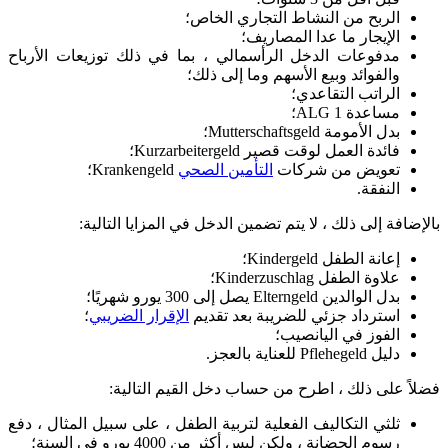
الربح من النشاط التجاري الخاص؛
الإيجار ما عدا المصاريف؛
مدفوعات الدخل الرأسمالي ، بما في ذلك توزيعات الأرباح
والفوائد وبيع الأسهم وما إلى ذلك؛
الراتب التقاعدي؛
مساعدة ALG 1؛
بدل الأمومة Mutterschaftsgeld؛
فائدة العمل لوقت قصير Kurzarbeitergeld؛
تعويض من شركات
التأمين الصحي
Krankengeld؛
النفقة.
بالإضافة إلى ذلك ، لا يتم تضمين الدخل في المزايا التالية:
إعانة الطفل Kindergeld؛
علاوة الطفل Kinderzuschlag؛
بدل الوالدين Elterngeld يصل إلى 300 يورو شهريًا؛
استرداد جزئي للضريبة بعد تقديم
الإقرار الضريبي
؛
الفوز في اليانصيب؛
دليل Pflehegeld للعناية بالعجز.
فضلاً على ذلك ، اطرح من حساب دخل القيم التالية:
ثلثي التكاليف الفعلية لتربية الطفل ، على سبيل المثال ، دفع
رسوم الحضانة ، ولكن ليس أكثر من 4000 يورو في السنة؛