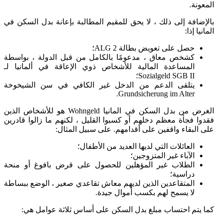
المعونة.
بالإضافة إلى ذلك ، لا يحق للمقيم المطالبة بإعانة بدل السكن في
المانيا إذا:
حصل على تعويض بطالة ALG 2؛
كشخص معاق ، مدعومًا بالكامل من قبل الدولة ، بواسطة
المساعدة المالية للأشخاص ذوي الإعاقة في ألمانيا لـ
Sozialgeld SGB II؛
يتلقى الدعم من الدخل غير الكافي في سن الشيخوخة
Grundsicherung im Alter.
الغرض من بدل السكن في المانيا Wohngeld هو للأشخاص الذين
فقدوا فجأة معظم دخلهم أو كسبوا القليل ، لكنهم ما زالوا قادرين
على البقاء واقفين على أقدامهم. على سبيل المثال:
العائلات التي لديها العديد من الأطفال؛
الآباء غير المتزوجين؛
الطلاب غير المؤهلين للحصول على قرض بافوغ أو منحة
دراسية؛
المتقاعدين الذين لديهم معاش تقاعدي صغير ، الوضع ببساطة
لا يسمح لهم بكسب أموال جيدة.
كما يتم احتساب مبلغ بدل السكن على أساس ثلاثة عوامل هي: