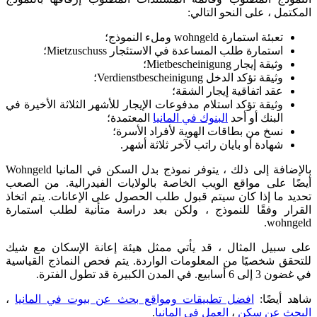
المكتمل ، على النحو التالي:
تعبئة استمارة wohngeld وملء النموذج؛
استمارة طلب المساعدة في الاستئجار Mietzuschuss؛
وثيقة إيجار Mietbescheinigung؛
وثيقة تؤكد الدخل Verdienstbescheinigung؛
عقد اتفاقية إيجار الشقة؛
وثيقة تؤكد استلام مدفوعات الإيجار للأشهر الثلاثة الأخيرة في
البنك أو أحد
البنوك في المانيا
المعتمدة؛
نسخ من بطاقات الهوية لأفراد الأسرة؛
شهادة أو بايان راتب لآخر ثلاثة أشهر.
بالإضافة إلى ذلك ، يتوفر نموذج بدل السكن في المانيا Wohngeld
أيضًا على مواقع الويب الخاصة بالولايات الفيدرالية. من الصعب
تحديد ما إذا كان سيتم قبول طلب الحصول على الإعانات. يتم اتخاذ
القرار وفقًا للنموذج ، ولكن بعد دراسة متأنية لطلب استمارة
wohngeld.
على سبيل المثال ، قد يأتي ممثل هيئة إعانة الإسكان مع شيك
للتحقق شخصيًا من المعلومات الواردة. يتم فحص النماذج القياسية
في غضون 3 إلى 6 أسابيع. في المدن الكبيرة قد تطول الفترة.
شاهد أيضًا:
افضل تطبيقات ومواقع بحث عن بيوت في المانيا
،
البحث عن سكن
،
العمل في المانيا
.