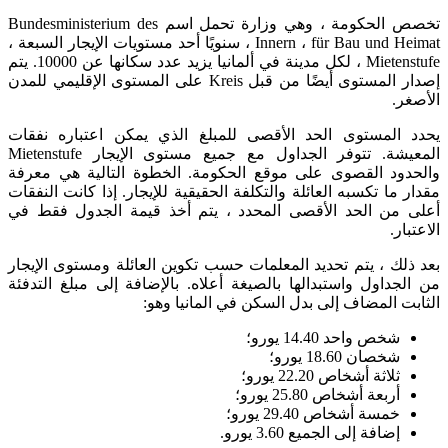
تخصص الحكومة ، وهي وزارة تحمل اسم Bundesministerium des
Innern ، für Bau und Heimat ، سنويًا أحد مستويات الإيجار السبعة ،
Mietenstufe ، لكل مدينة في ألمانيا يزيد عدد سكانها عن 10000. يتم
إصدار المستوى أيضًا من قبل Kreis على المستوى الإقليمي للمدن
الأصغر.
يحدد المستوى الحد الأقصى للمبلغ الذي يمكن اعتباره نفقات
المعيشة. تتوفر الجداول مع جميع مستوى الإيجار Mietenstufe
والحدود القصوى على موقع الحكومة. الخطوة التالية هي معرفة
مقدار ما تكسبه العائلة والتكلفة الحقيقية للإيجار. إذا كانت النفقات
أعلى من الحد الأقصى المحدد ، يتم أخذ قيمة الجدول فقط في
الاعتبار.
بعد ذلك ، يتم تحديد المعلمات حسب تكوين العائلة ومستوى الإيجار
من الجداول واستبدالها بالصيغة أعلاه. بالإضافة إلى مبلغ التدفئة
الثابت المضاف إلى بدل السكن في المانيا وهو:
شخص واحد 14.40 يورو؛
شخصان 18.60 يورو؛
ثلاثة أشخاص 22.20 يورو؛
أربعة أشخاص 25.80 يورو؛
خمسة أشخاص 29.40 يورو؛
إضافة إلى الجميع 3.60 يورو.