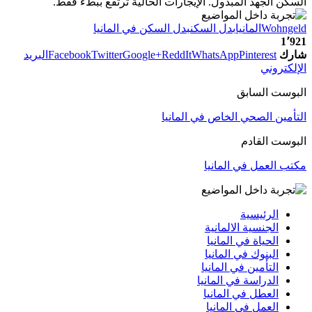
السكن الجهد المبذول. الإيجارات الحالية ترتفع ببطء فقط.
Wohngeld
المانيا
بدل السكن
بدل السكن في المانيا
1٬921
شارك
Pinterest
WhatsApp
ReddIt
Google+
Twitter
Facebook
البريد
الإلكتروني
البوست السابق
التأمين الصحي الخاص في المانيا
البوست القادم
مكتب العمل في المانيا
الرئيسية
الجنسية الالمانية
الحياة في المانيا
البنوك في المانيا
التأمين في المانيا
الدراسة في المانيا
العطل في المانيا
العمل في المانيا