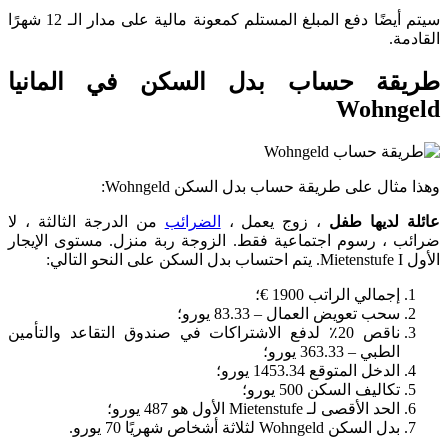
سيتم أيضًا دفع المبلغ المستلم كمعونة مالية على مدار الـ 12 شهرًا
القادمة.
طريقة حساب بدل السكن في المانيا
Wohngeld
وهذا مثال على طريقة حساب بدل السكن Wohngeld:
عائلة لديها طفل
، زوج يعمل ،
الضرائب
من الدرجة الثالثة ، لا
ضرائب ، رسوم اجتماعية فقط. الزوجة ربة منزل. مستوى الإيجار
الأول Mietenstufe I. يتم احتساب بدل السكن على النحو التالي:
إجمالي الراتب 1900 €؛
سحب تعويض العمال – 83.33 يورو؛
ناقص 20٪ لدفع الاشتراكات في صندوق التقاعد والتأمين
الطبي – 363.33 يورو؛
الدخل المتوقع 1453.34 يورو؛
تكاليف السكن 500 يورو؛
الحد الأقصى لـ Mietenstufe الأول هو 487 يورو؛
بدل السكن Wohngeld لثلاثة أشخاص شهريًا 70 يورو.