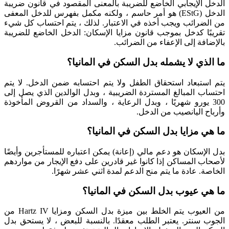
الدخل الإيجابي الخاضع للضريبة بالمعنى المقصود في قانون ضريبة
الدخل (EStG) هو أمر حاسم ، ولكنه مكمل بفهرس للدخل المعفى
من الضرائب ويجب أخذه في الاعتبار. لذلك ، يتم احتساب كل شيء
تقريبًا كدخل بموجب قانون مزايا الإسكان: الدخل الخاضع للضريبة
بالإضافة إلى الإعفاء من الضرائب.
ما الذي لا يشمله بدل السكن في المانيا؟
يتم استبعاد استحقاق الطفل ولا يتم احتسابه ضمن الدخل. لا يتم
احتساب المبالغ المستردة الضريبية ، وبدل الوالدين الذي يصل إلى
300 يورو شهريًا ، وبدل الرعاية ، والسداد من القروض المأخوذة
وأرباح اليانصيب من الدخل.
ما هي مزايا بدل السكن في المانيا؟
بدل الإسكان هو دعم مالي (إعانة) يمكن اعتباره للمستأجرين وأيضًا
لأصحاب المساكن إذا كانوا غير قادرين على دفع الإيجار من مواردهم
الخاصة. عادة ما يتم منح الدعم لمدة اثني عشر شهرًا.
ما هي عيوب بدل السكن في المانيا؟
من العيوب يتم الخلط بين ميزة بدل السكن ومزايا Hartz IV من
الجوب سنتر. يعتبر الطلب معقدًا. بالنسبة للبعض ، لا يستحق بدل