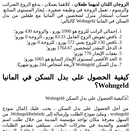
الزوجان اللذان لديهما طفلان
، كلاهما يعملان ، يدفع الزوج الضرائب
والرسوم ، تعمل الزوجة في وظيفة صغيرة ، إيجار المستوى السابع.
حساب استئجار منزل لشخصين في ألمانيا مع طفلين من بدل
السكن في المانيا Wohngeld كالتالي:
إجمالي الراتب للزوج هو 1990 يورو ، والزوجة 430 يورو؛
ناقص تعويض الزوج العامل 83.33 يورو ، الزوجة 0 يورو؛
ناقص 30٪ للزوج يعني 572 يورو ، للزوجة 0 يورو؛
الدخل المقدر لشخصين 1764.67 يورو؛
نفقات الإيجار 770 يورو؛
الحد الأقصى لمستوى الإيجار السابع هو 1065 يورو؛
بدل السكن Wohngeld لأربعة أشخاص 244 يورو شهريًا.
كيفية الحصول على بدل السكن في المانيا
Wohngeld؟
من أجل الحصول على بدل السكن ، يجب عليك إكمال نموذج
wohngeld ، وملئ نموذج الطلب وإرساله إلى Wohngeldbehörde. من
السهل معرفة مكان تواجد مؤسسة المدينة من خلال طلب اسم
القسم والمدينة في محركات البحث. سيتلقى مقدمو الطلبات
النموذج المطلوب وقائمة المستندات المطلوب إرفاقها بالنموذج