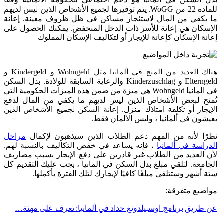
للمادة 22 من WoGG. يتم توفيرها لجميع الأشخاص الذين ليس لديهم
ما يكفي من المال لاستئجار مساكن في ظل ظروف معينة. إعانة
الإسكان هي إعانة للأسر ذات الدخل المنخفض. يمكنك الحصول على
إعانة الإسكان كإعانة للإيجار أو لتكاليف الإسكان المملوك.
هناك العديد من المنح في ألمانيا مثل Wohngeld و Kindergeld و
Elterngeld و Kinderzuschlag والرعاية السابقة للولادة. بدل السكن
في المانيا Wohngeld هي ميزة من ضمن هذه الميزات الحكومية التي
تُمنح لبعض الأشخاص الذين ليس لديهم ما يكفي من المال لدفع
الإيجار أو تكلفة امتلاك منزل. إعانة السكن لجميع الأشخاص الذين
يعيشون في ألمانيا ، وليس الألمان فقط.
نظرًا لأنه من المهم دعم الطلاب الذين سيذهبون لإكمال
مراحل
الدراسة في ألمانيا
، فإنه يساعد في خفض التكاليف بالنسبة لهم.
لأن العديد من الطلاب غير قادرين على دفع الإيجار بسبب مصاريف
الجامعة. لتلقي مبلغ بدل السكن في المانيا ، يجب عليك التقديم كل
ستة أشهر وستتلقى مبلغًا كافيًا لإيجارك لتلك الفترة بأكملها.
مواضيع متفرقة:
عن طريق برنامج اوسبيلدونغ حداد في ألمانيا: تعرف على مهنة…