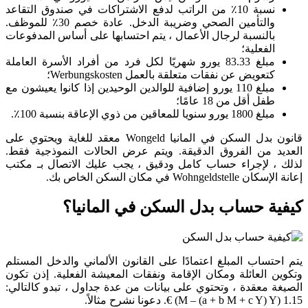
نسبة 10٪ من الراتب لدفع الاشتراكات في صندوق التقاعد
والتأمين الصحي وضريبة الدخل. عادة خصم 30٪ للموظف.
بالنسبة لرجال الأعمال ، يتم احتسابها على أساس المدفوعات
الفعلية؛
مبلغ 83.33 يورو شهريًا لكل فرد من أفراد الأسرة العاملة
كتعويض عن نفقات متعلقة بالعمل Werbungskosten؛
مبلغ 110 يورو إضافية للوالدين الوحيدين إذا كانوا يعيشون مع
طفل أقل من 18 عامًا؛
مبلغ 1800 يورو سنويا للمعاقين من ذوي الإعاقة بنسبة 100٪.
قانون بدل السكن في المانيا Wongeld معقد للغاية ويحتوي على
العديد من الفروق الدقيقة. ويتم عرض الحالات النموذجية فقط.
لذلك ، لإجراء حساب كامل ودقيق ، يجب عليك الاتصال بـ مكتب
إعانة الإسكان Wohngeldstelle في مكان السكن الخاص بك.
كيفية حساب بدل السكن في المانيا؟
يتم احتساب المبلغ اعتمادًا على القانون الألماني والدخل المستلم
وتكوين العائلة ومكان الإقامة ونفقات المعيشة الفعلية. إذن تكون
الصيغة معقدة ، وتحتوي على بيانات من عدة جداول ، تبدو كالتالي:
1.15 (M – (a + b M + c Y) Y) €. دعونا نشرح مثالاً.