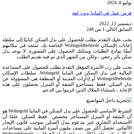
يوليو 8, 2024
فرص عمل في المانيا بدون لغة
ديسمبر 13, 2022
السابق
التالي
1 من 248
يجب عليك التقدم بطلب للحصول على بدل السكن كتابيًا إلى سلطة
إعانات الإسكان Wohngeldbehörde الخاصة بك. ستجد في مكاتبهم
أيضًا نماذج الطلبات ويمكنك الحصول على المشورة. لا يوجد بدل
سكن بأثر رجعي ، ولكن من الشهر الذي تم فيه تقديم الطلب.
يجب على رب الأسرة المؤهل التقدم بطلب للحصول على المساعدة
المالية في بدل السكن في المانيا Wohngeld. سلطات الإسكان
Wohngeldbehörde أو إدارات المدينة أو المنطقة هي المسؤولة عن
بدل السكن. فقط مستأجرو الشقة أو المنزل يحصلون على هذه
الإعانة ، باستثناء الملاك الذين حُرموا من الدعم.
الشرط الأساسي للحصول على بدل السكن في المانيا Wohngeld هو
أن الشقة أو المنزل المستأجر مخصص فقط للسكن. علمًا أن
الاستخدام التجاري غير مدعوم ببدل السكن بموجب قانون الإيجار
الألماني. تحصل أكثر من نصف مليون أسرة ألمانية على مساعدات
إسكانية. في عام 2021 ، تم اعتماد إصلاح قانون Wohngeldgesetz