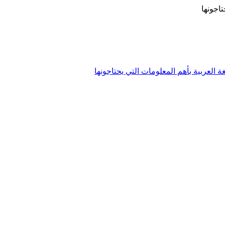
تاجونها