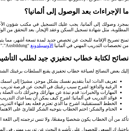
ما الإجراءات بعد الوصول إلى ألمانيا؟
المطلوبة، مثل شهادة تسجيل السكن وعقد الإيجار. بعد التحقق من الوثائ
تمنح تصريح الإقامة للبحث عن تخصص جديد لمدة تسعة أشهر، مما يتي
من تخصصات التدريب المهني في ألمانيا
الأوسبيلدونغ
“Ausbildung”.”
نصائح لكتابة خطاب تحفيزي جيد لطلب التأشي
إليك بعض النصائح لصياغة خطاب تحفيزي يقنع السلطات برغبتك الشدي
تعريف الذات: ابدأ بتقديم نفسك بشكل موجز، مشيرًا إلى اسمك و
الرغبة والدافع: اشرح سبب رغبتك في البحث عن فرصة تدريب م
المهارات والخبرات: قدم نبذة عن مهاراتك وخبراتك ذات الصلة با
فوائد التدريب في ألمانيا: اشرح كيف يمكن أن يساعدك التدريب في
الخطط المستقبلية: اشرح ما الذي تعتزم فعله بعد انتهاء التدر
الختام والشكر: اختم الخطاب بتوجيه الشكر للقارئ على الاهتما
تأكد من أن الخطاب يكون شخصيًا ومقنعًا، ولا تنس ترجمته إلى اللغة ا
باختيارك السعي للحصول على تأشيرة البحث عن تدريب مهني في المان