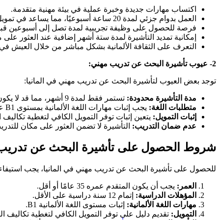
اكتساب مهارات جديدة وخبرة عملية في بيئة مهنية متقدمة.
العمل بدوام جزئي لمدة 20 ساعة أسبوعيًا، مما يساعد في تمويل تكاليف المعيشة.
فرصة للحصول على وظيفة تجريبية لمدة تصل إلى أسبوعين قبل ا
إمكانية تمديد التأشيرة لمدة ستة أشهر إضافية عند العثور على 
التعرف على الثقافة الألمانية بشكل مباشر من خلال العيش في ال
2- عيوب تأشيرة البحث عن تدريب مهني:
توجد بعض العيوب لتأشيرة البحث عن تدريب مهني في المانيا:
مدة التأشيرة محدودة:
تستمر فقط لمدة 9 أشهر، مما قد لا يكون كافيًا للعثور على مكان للتدريب والبدء به.
متطلبات اللغة:
يجب إثبات مهارات اللغة الألمانية بمستوى B1 على الأقل، مما قد يشكل عبئًا على البعض.
إثبات التمويل:
يتعين إثبات توفر التمويل الكافي لتغطية تكاليف
عدم ضمان التدريب:
التأشيرة لا تضمن العثور على مكان للتدري
شروط الحصول على تأشيرة البحث عن تدريب
للحصول على تأشيرة البحث عن تدريب مهني في المانيا، يجب استيفاء 
العمر:
يجب أن يكون المتقدم عمره 35 عامًا أو أقل.
المؤهلات الدراسية:
إتمام 12 سنة دراسية على الأقل.
مهارات اللغة الألمانية:
إثبات مستوى اللغة الألمانية B1.
التمويل:
تقديم دليل على توفر التمويل الكافي لتغطية تكاليف ال