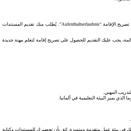
بمجرد وصولك إلى ألمانيا، يجب عليك التسجيل في مكتب شؤون الأجانب “Ausländerbehörde” في منطقة إقامتك خلال ثلاثة أشهر وطلب تصريح الإقامة “Aufenthaltserlaubnis”. يُطلب منك تقديم المستندات
مة، يجب عليك التقديم للحصول على تصريح إقامة لتعلم مهنة جديدة
تدريب المهني.
لذي يميز البيئة التعليمية في ألمانيا.
 في بيئة عمل متقدمة ومتميزة. اثق بأن تحضيرك للمستندات وكتابة