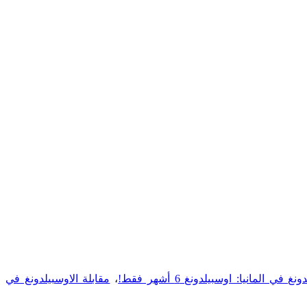
 المانيا: اوسبيلدونغ 6 أشهر فقط!
،
مقابلة الاوسبيلدونغ في