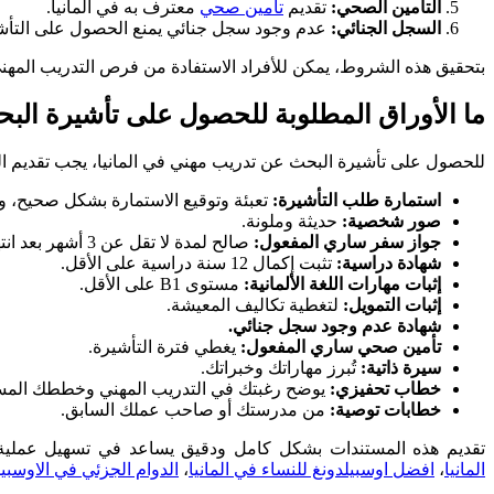
التأمين الصحي:
تقديم
تأمين صحي
معترف به في ألمانيا.
السجل الجنائي:
عدم وجود سجل جنائي يمنع الحصول على التأش
بتحقيق هذه الشروط، يمكن للأفراد الاستفادة من فرص التدريب المهن
ما الأوراق المطلوبة للحصول على تأشيرة ال
للحصول على تأشيرة البحث عن تدريب مهني في المانيا، يجب تقديم الم
استمارة طلب التأشيرة:
تعبئة وتوقيع الاستمارة بشكل صحيح، وا
صور شخصية:
حديثة وملونة.
جواز سفر ساري المفعول:
صالح لمدة لا تقل عن 3 أشهر بعد انتهاء فترة التأشيرة.
شهادة دراسية:
تثبت إكمال 12 سنة دراسية على الأقل.
إثبات مهارات اللغة الألمانية:
مستوى B1 على الأقل.
إثبات التمويل:
لتغطية تكاليف المعيشة.
شهادة عدم وجود سجل جنائي.
تأمين صحي ساري المفعول:
يغطي فترة التأشيرة.
سيرة ذاتية:
تُبرز مهاراتك وخبراتك.
خطاب تحفيزي:
يوضح رغبتك في التدريب المهني وخططك المست
خطابات توصية:
من مدرستك أو صاحب عملك السابق.
تقديم هذه المستندات بشكل كامل ودقيق يساعد في تسهيل عملية ا
المانيا
،
افضل اوسبيلدونغ للنساء في المانيا
،
الدوام الجزئي في الاوسبيلد