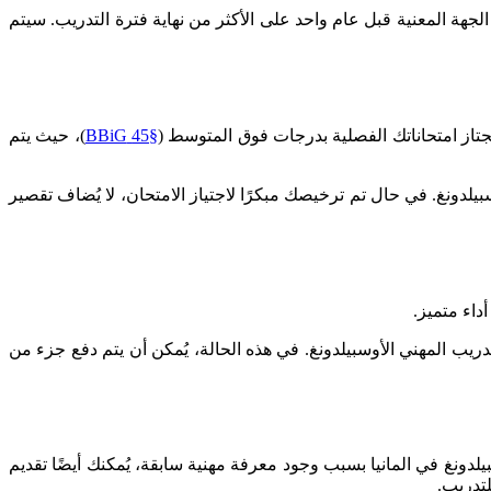
لجهة المعنية قبل عام واحد على الأكثر من نهاية فترة التدريب. سيتم
از امتحاناتك الفصلية بدرجات فوق المتوسط ​​(
§45 BBiG
)، حيث يتم
 أن يتم ذلك خلال فترة التدريب المهني الأوسبيلدونغ. في حال تم ترخيصك مبكرًا لاجتياز الامتحان، لا يُضاف تقصير
ير فترة التدريب المهني الأوسبيلدونغ. في هذه الحالة، يُمكن أن يتم دفع جزء من
لدونغ في المانيا بسبب وجود معرفة مهنية سابقة، يُمكنك أيضًا تقديم
لتدريب.