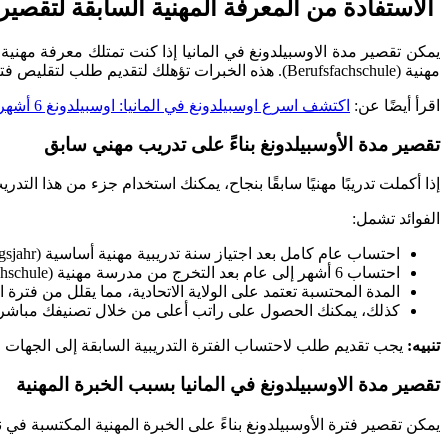
الاستفادة من المعرفة المهنية السابقة لتقصير 
مهنية (Berufsfachschule). هذه الخبرات تؤهلك لتقديم طلب لتقليص فترة التدريب المهني الحالية، مما يسمح لك بإكماله في وقت أقصر.
اقرأ أيضًا عن:
اكتشف اسرع اوسبيلدونغ في المانيا: اوسبيلدونغ 6 أشهر فقط!
تقصير مدة الأوسبيلدونغ بناءً على تدريب مهني سابق
إذا أكملت تدريبًا مهنيًا سابقًا بنجاح، يمكنك استخدام جزء من هذا التدريب لتقليل فترة ال
الفوائد تشمل:
احتساب عام كامل بعد اجتياز سنة تدريبية مهنية أساسية (Berufsgrundbildungsjahr).
احتساب 6 أشهر إلى عام بعد التخرج من مدرسة مهنية (Berufsfachschule).
المدة المحتسبة تعتمد على الولاية الاتحادية، مما يقلل من فترة ا
كذلك، يمكنك الحصول على راتب أعلى من خلال تصنيفك مباشرةً في
تنبيه:
يجب تقديم طلب لاحتساب الفترة التدريبية السابقة إلى الجهات 
تقصير مدة الاوسبيلدونغ في المانيا بسبب الخبرة المهنية
يمكن تقصير فترة الأوسبيلدونغ بناءً على الخبرة المهنية المكتسبة في