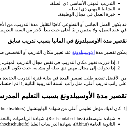
التدريب المهني الأساسي ذي الصلة.
النشاط المهني ذي الصلة.
خبرة العمل في مجال الوظيفة.
قد يكون العمل الجانبي أو التطوعي كافيًا لتقليل مدة التدريب. من ا
في عقد العمل، ولا يضمن راتبًا أعلى حيث يبدأ الأجر من السنة التدريبية
تقصير مدة الاوسبيلدونغ في المانيا بسبب تدريب سابق
يمكن تقصير مدة
الاوسبيلدونغ
عند تغيير مكان التدريب أو التخصص ضمن نفس المجال (§ 8 BBiG)
إذا قررت تغيير مكان التدريب في نفس مجال التدريب المهني، يمك
إذا تحولت إلى مجال مهني ذي صلة أو مشابه، حيث تكون التدريبات ا
من الأفضل تقديم طلب تقصير المدة في بداية فترة التدريب الجديدة
على راتب تدريب أعلى، مثل راتب السنة التدريبية الثانية إذا تم احتسا
تقصير مدة الأوسبيلدونغ بسبب التعليم المدر
إذا كان لديك مؤهل تعليمي أعلى من شهادة الهاوبتشول (Hauptschulabschluss)، يمكنك تقديم هذا المؤهل للاعتراف به (§ 8 BBiG)، مما يسمح لك تقصير مدة الاوسبيلدونغ في المانيا كما يلي:
شهادة متوسطة (Realschulabschluss)، شهادة الرياضيات واللغة الأجنبية الثانية (Mittlere Reife)، شهادة القبول للدراسة العليا (Fachoberschulreife): حتى 6 أشهر.
الثانوية العامة (Abitur)، شهادة الدراسات العليا (Fachhochschulreife): حتى 12 شهرًا.