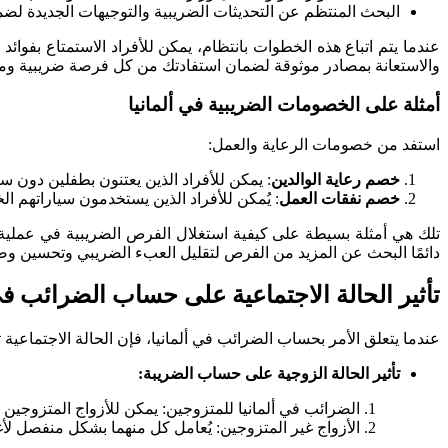
البحث المنتظم عن التحديثات الضريبية والتوجيهات الجديدة لضم
عندما يتم اتباع هذه الخطوات بانتظام، يمكن للأفراد الاستمتاع بفوا
والاستعانة بمصادر موثوقة لضمان استفادتك من كل فرصة ضريبية وم
أمثلة على الخصومات الضريبية في ألمانيا
استفد من خصومات الرعاية والعمل:
خصم رعاية الوالدين
: يمكن للأفراد الذين يعتنون بطفلين دون سن 14 عامًا الاستفادة من خصم ضريبي يصل إلى 560 يورو شهريًا. هذا الخصم يشمل الدعم المالي للأسرة وتوفير الرعاية 
خصم نفقات العمل
: يُمكن للأفراد الذين يستخدمون سياراتهم 
تلك هي أمثلة بسيطة على كيفية استغلال الفرص الضريبية في عملية
دائمًا البحث عن المزيد من الفرص لتقليل العبء الضريبي وتحسين وض
تأثير الحالة الاجتماعية على حساب الضرائب في 
عندما يتعلق الأمر بحساب الضرائب في ألمانيا، فإن الحالة الاجتماعية
تأثير الحالة الزوجية على حساب الضريبة:
الضرائب في ألمانيا للمتزوجين: يمكن للأزواج المتزوجي
الأزواج غير المتزوجين: يُعامل كل منهما بشكل منفصل لأ