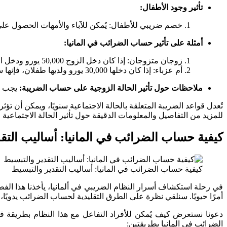
تأثير وجود الأطفال:
خصم ضريبي للأطفال: يُمكن للآباء والأمهات الحصول ع
أمثلة على تأثير حساب الضرائب في المانيا:
زوجان متزوجان: إذا كان دخل الزوج 50,000 يورو ودخل الزوجة 20,000 يورو، فإن الضريبة على دخلهم الموحد (70,000 يورو) ستكون أقل من الضريبة على دخلهم الفردي.
أم عزباء: إذا كان دخلها 30,000 يورو ولديها طفلان، فإنها ستحصل على خصم ضريبي قدره 430 يورو شهريًا.
ملاحظات حول تأثير الحالة الزوجية على حساب الضريبة:
يجب ال
تُعدل قواعد الضريبة المتعلقة بالحالة الاجتماعية سنويًا، ويمكن أن تؤ
للمزيد من التفاصيل والمعلومات الدقيقة حول تأثير الحالة الاجتماعية
كيفية حساب الضرائب في المانيا: أساليب التق
كيفية حساب الضرائب في المانيا: أساليب التقدير والتبسيط
في رحلة استكشاف أسرار النظام الضريبي في ألمانيا، يأخذنا هذا ال
أمرًا حيويًا. سنلقي نظرة على الطرق التقليدية لحساب الضرائب يدويًا،
دعونا نستعرض كيف يُمكن للأفراد التفاعل مع هذا النظام بطريقة
الضرائب في المانيا بطريقتين: