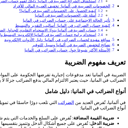
استكشاف الشرائح الضريبية في ألمانيا: دليلك لفهم حساب الضر
الخصومات الضريبية في ألمانيا: تخفيف العبء المالي للأفراد
كيفية الحصول على الخصومات الضريبية في ألمانيا؟
أمثلة على الخصومات الضريبية في ألمانيا
تأثير الحالة الاجتماعية على حساب الضرائب في المانيا
كيفية حساب الضرائب في المانيا: أساليب التقدير والتبسيط
حساب الضريبة في ألمانيا يدويًا: الاستخدام التقليدي للجداول الضر
استخدام برامج حساب الضريبة في ألمانيا الإلكترونية: التبسيط وا
مواقع مفيدة لحساب الضرائب في ألمانيا: دليل الأدوات الإلكترونية
نصائح لتخفيض الضريبة في ألمانيا وسبيل للتوفير
الأسئلة الأكثر شيوعا حول حساب الضرائب في المانيا
تعريف مفهوم الضريبة
الضريبة في ألمانيا تعد مدفوعات إجبارية تفرضها الحكومة على الموا
الضرائب في المانيا، حيث يعتبر الالتزام المالي بدفع الضرائب جزءًا لا 
أنواع الضرائب في المانيا: دليل شامل
في ألمانيا، تُفرض العديد من
الضرائب
التي تلعب دورًا حاسمًا في تموي
أنواع الضرائب في المانيا:
ضريبة القيمة المضافة
: تُفرض على السلع والخدمات التي يتم شرا
ضريبة الدخل
: تُفرض على جميع أشكال الدخل وتتميز بتقسيمها إل