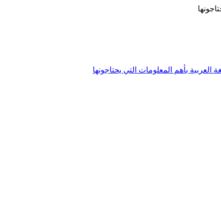
تاجونها