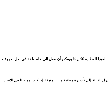
تسمح التأشيرة الوطنية الالمانية من النوع D لحاملها بالدخول والإقامة في ألمانيا لفترة زمنية طويلة لغرض معين. عادة ما تكون فترة صلاحية الفيزا الوطنية 90 يومًا ويمكن أن تصل إلى عام واحد في ظل ظروف
يحتاج مواطنو ما يسمى بالدول الثالثة إلى تأشيرة وطنية من النوع D. إذا كنت مواطنًا في الاتحاد