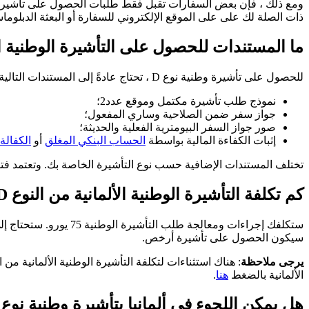
ومع ذلك ، فإن بعض السفارات تقبل فقط طلبات الحصول على تأشيرة ال
ذات الصلة لك على على الموقع الإلكتروني للسفارة أو البعثة الدبلوم
ما المستندات للحصول على التأشيرة الوطنية الال
للحصول على تأشيرة وطنية نوع D ، تحتاج عادةً إلى المستندات التالية على الأقل:
نموذج طلب تأشيرة مكتمل وموقع عدد2؛
جواز سفر ضمن الصلاحية وساري المفعول؛
صور جواز السفر البيومترية الفعلية والحديثة؛
إثبات الكفاءة المالية بواسطة
الحساب البنكي المغلق
أو
الكفالة
تختلف المستندات الإضافية حسب نوع التأشيرة الخاصة بك. وتعتمد فترة 
كم تكلفة التأشيرة الوطنية الألمانية من النوع D؟
ستكلفك إجراءات ومعال
سيكون الحصول على تأشيرة أرخص.
يرجى ملاحظة
الألمانية بالضغط
هنا
.
هل يمكن اللجوء في ألمانيا بتأشيرة وطنية نوع D؟