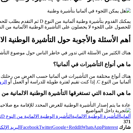
يمكنك القدوم بتأشيرة وطنية ألمانية من النوع D ثم التقدم بطلب للحصول على
للحصول على اللجوء لا يحصلون على التأشيرة الوطنية الألمانية من النوع D على الإطل
أهم الأسئلة والأجوبة حول التأشيرة الوطنية الالم
هناك الكثير من الأسئلة التي تدور في خاطر الناس حول موضوع التأشيرة 
ما هي أنواع التأشيرات في ألمانيا؟
هناك أنواع مختلفة من التأشيرات في ألمانيا حسب الغرض من رحلتك و
ألمانيا من التوع C. إذا كنت تقيم لفترة طويلة للدراسة أو العمل أو
الزو
ما هي المدة التي تستغرقها التأشيرة الوطنية الالمانية من الن
عادة ما يتم إصدار التأشيرة الوطنية للغرض المحدد للإقامة مع صلاحية 90 يومًا (لم شمل الأسرة / التوظيف) أو 180 يومًا (جميع الحالات الأخرى) وتخولك لدخول الأراضي السيادية لبلدان شن
ألمانيا
التأشيرة الوطنية الالمانية
التأشيرة الوطنية الالمانية من النوع D
ت
371
شارك
Pinterest
WhatsApp
ReddIt
Google+
Twitter
Facebook
البريد الإلك