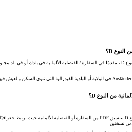
النوع D؟
أولاً ، يمكنك تقدم طلب الحصول على التأشيرة الوطنية الالمانية من النوع D ، مقدمًا في السفارة / القنصل
سترسل البعثة الدبلوماسية طلبك إلى مكتب الأجانب والهجرة Ausländerbehörde في الولاية أو البل
نية من النوع D؟
يمكنك الحصول على استمارة طلب التأشيرة الوطنية الالمانية من النوع D بتنسيق PDF من السفار
 من نسختين.